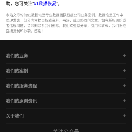
助，您可关注“
91数据恢复
”。
本站文章均为91数据恢复专业数据团队根据公司业务案例，数据恢复工作中
整理发表，部分内容摘自权威资料，书籍，或网络原创文章，如有版权纠纷或
者违规问题，请即刻联系我们删除，我们欢迎您分享，引用和转载，我们谢绝
直接复制和抄袭，感谢！
我们的业务
勒索病毒数据恢复
我们的案例
勒索病毒数据解密
Phobos家族
数据库修复
我们的服务流程
GlobeImposter家族
中毒数据库解密
免费咨询/数据诊断分析
Mallox家族
企业安全防护
我们的原创资讯
评估报价/数据恢复方案
Makop家族
勒索病毒数据恢复
确认下单/签订合同
lockbit家族
关于我们
勒索病毒数据解密
开始数据恢复专业施工
关于我们
数据库修复
数据验收/安全防御方案