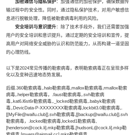
加密通信与隐私保护
：加强通信的加密保护，确保数据传
输过程中的安全性。同时，通过隐私保护技术，对用户敏感信
息进行脱敏处理，降低被勒索病毒利用的风险。
安全培训与意识提升
：除了技术手段外，我们还需要加强
用户的安全培训和意识提升。通过定期的安全培训和宣传，提
高用户对网络安全威胁的认识和防范能力，从而构建一道坚固
的心理防线。
以下是2024常见传播的勒索病毒，表明勒索病毒正在呈现多样
化以及变种迅速地态势发展。
后缀.360勒索病毒,.halo勒索病毒,mallox勒索病毒,rmallox勒索
病毒,.helper勒索病毒，.faust勒索病毒,.svh勒索病
毒,.kat6.l6st6r勒索病毒,._locked勒索病毒,.babyk勒索病
毒,.DevicData-P-XXXXXXXX勒索病毒,lockbit3.0勒索病毒,.
[[MyFile@waifu.club]].svh勒索病毒,[[backup@waifu.club]].svh
勒索病毒，.locked勒索病毒,locked1勒索病毒,
[henderson@cock.li].mkp勒索病毒,[hudsonL@cock.li].mkp勒
索病毒,[myers@airmail.cc].mkp勒索病毒,