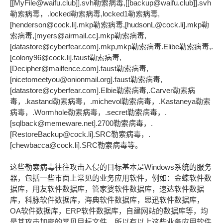
[[MyFile@waifu.club]].svh勒索病毒,[[backup@waifu.club]].svh
勒索病毒，.locked勒索病毒,locked1勒索病毒,
[henderson@cock.li].mkp勒索病毒,[hudsonL@cock.li].mkp勒
索病毒,[myers@airmail.cc].mkp勒索病毒,
[datastore@cyberfear.com].mkp,mkp勒索病毒.Elibe勒索病毒,.
[colony96@cock.li].faust勒索病毒,
[Decipher@mailfence.com].faust勒索病毒,
[nicetomeetyou@onionmail.org].faust勒索病毒,
[datastore@cyberfear.com].Elbie勒索病毒,.Carver勒索病
毒，.kastand勒索病毒，.michevol勒索病毒，.Kastaneya勒索
病毒，.Wormhole勒索病毒，.secret勒索病毒，.
[sqlback@memeware.net].2700勒索病毒，.
[RestoreBackup@cock.li].SRC勒索病毒，.
[chewbacca@cock.li].SRC勒索病毒等。
这些勒索病毒往往攻击入侵的目标基本是Windows系统的服务
器，包括一些市面上常见的业务应用软件，例如：金蝶软件数
据库，用友软件数据库，管家婆软件数据库，速达软件数据
库，科脉软件数据库，海典软件数据库，思迅软件数据库，
OA软件数据库，ERP软件数据库，自建网站的数据库等，均
是其攻击加密的常见目标文件，所以有以上这些业务应用软件