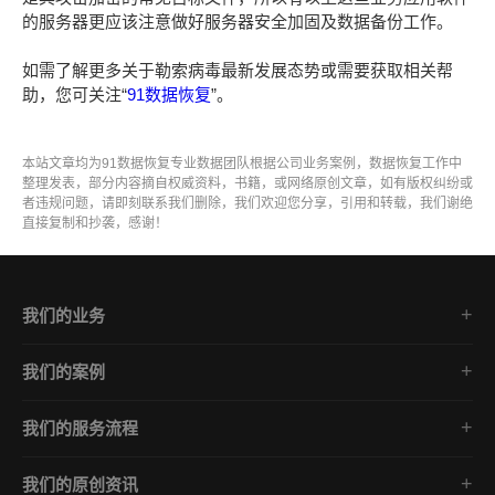
的服务器更应该注意做好服务器安全加固及数据备份工作。
如需了解更多关于勒索病毒最新发展态势或需要获取相关帮
助，您可关注“
91数据恢复
”。
本站文章均为91数据恢复专业数据团队根据公司业务案例，数据恢复工作中
整理发表，部分内容摘自权威资料，书籍，或网络原创文章，如有版权纠纷或
者违规问题，请即刻联系我们删除，我们欢迎您分享，引用和转载，我们谢绝
直接复制和抄袭，感谢！
我们的业务
勒索病毒数据恢复
我们的案例
勒索病毒数据解密
Phobos家族
数据库修复
我们的服务流程
GlobeImposter家族
中毒数据库解密
免费咨询/数据诊断分析
Mallox家族
企业安全防护
我们的原创资讯