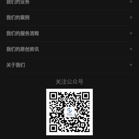
我们的业务
勒索病毒数据恢复
我们的案例
勒索病毒数据解密
Phobos家族
数据库修复
我们的服务流程
GlobeImposter家族
中毒数据库解密
免费咨询/数据诊断分析
Mallox家族
企业安全防护
我们的原创资讯
评估报价/数据恢复方案
Makop家族
勒索病毒数据恢复
确认下单/签订合同
lockbit家族
关于我们
勒索病毒数据解密
开始数据恢复专业施工
关于我们
数据库修复
数据验收/安全防御方案
关注公众号
服务承诺
中毒数据库解密
常见问答
企业安全知识
招贤礼才
联系我们