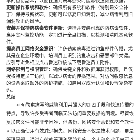
本的备份副本，以便在遇到病毒感染时能够快速恢复数据。
更新操作系统和软件
：确保所有系统和软件（特别是安全补
丁）保持最新状态。更新可以修复已知漏洞，减少病毒利用旧
漏洞攻击的风险。
安装并保持防病毒软件更新
：选择并安装可靠的防病毒软件，
启用实时监控功能，定期进行全盘扫描，以检测和清除恶意软
件。
提高员工网络安全意识
：许多勒索病毒通过钓鱼邮件传播，尤
其是在企业环境中，培训员工识别钓鱼攻击和恶意邮件关键。
应引导避免相应点击昏迷链接或下载昏迷员工附件。
网络限制与权限管理
：确保关键文件和数据库获得权限，且仅
授权特定员工访问，以减少病毒的传播范围。对访问敏感信息
的设备采取额外的防护措施，如启用双成分认证和设置复杂密
码。
总结
.defg勒索病毒的威胁利用其强大的加密手段和快速传播的
特点，导致许多受害者面临无法访问重要数据的困境。尽管恢
复加密文件可能非常困难，但备份、网络安全意识和安全软件
可以正确使用有效减少损失。网络安全不仅是技术问题，更是
管理问题。通过有效的管理和预防措施，个人和企业用户可以