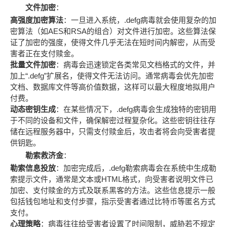
文件加密
：
高强度加密算法
：一旦进入系统，.defg病毒就会使用复杂的加
密算法（如AES和RSA的组合）对文件进行加密。这些算法保
证了加密的强度，使得文件几乎无法在短时间内解密，从而受
害者正在支付赎金。
批量文件加密
：病毒会迅速锁定各类常见文档格式的文件，并
加上“.defg”扩展名，使得文件无法访问。通常病毒会优先加密
文档、数据库文件等高价值数据，这样可以最大程度地拟用户
付费。
动态密钥生成
：在某些情况下，.defg病毒会生成独特的密钥用
于不同的设备和文件，确保解密过程复杂化。这些密钥往往存
储在远程服务器中，只需支付赎金后，攻击者将会向受害者提
供钥匙。
勒索救济金
：
勒索信息投放
：加密完成后，.defg勒索病毒会在系统中生成勒
索提示文件，通常是文本或HTML格式，向受害者说明文件已
加密、支付赎金的方式及联系黑客的方法。这些信息提示一般
包括钱包地址和支付步骤，指示受害者通过比特币等匿名方式
支付。
心理策略
：病毒往往给受害者设置了时间限制，威胁若不规定