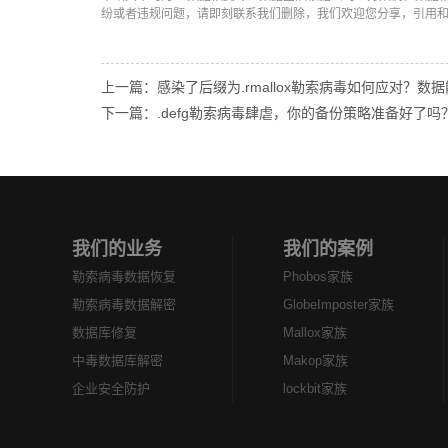
纷或者违规问题，请即刻联系我们删除，我们欢迎您分享，引用
上一篇：感染了后缀为.rmallox勒索病毒如何应对？数
下一篇：.defg勒索病毒肆虐，你的备份策略准备好了吗
我们的业务
我们的案例
勒索病毒数据恢复
Phobos家族
勒索病毒数据解密
GlobeImposter家族
数据库修复
Mallox家族
中毒数据库解密
Makop家族
企业安全防护
lockbit家族