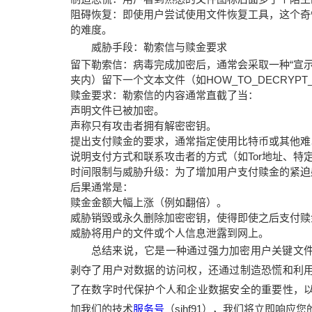
阻碍恢复：即使用户尝试使用文件恢复工具，这个奇
的难度。
威胁手段：勒索信与赎金要求
留下勒索信：病毒完成加密后，通常会采取一种“宣
夹内）留下一个文本文件（如HOW_TO_DECRYPT_
赎金要求：勒索信的内容通常直截了当：
声明文件已被加密。
声称只有攻击者拥有解密密钥。
提出支付赎金的要求，通常指定使用比特币或其他难
说明支付方式和联系攻击者的方式（如Tor地址、特
时间限制与威胁升级：为了增加用户支付赎金的紧迫
后果通常是：
赎金金额大幅上涨（例如翻倍）。
威胁销毁或永久删除加密密钥，使得即使之后支付赎
威胁将用户的文件或个人信息泄露到网上。
总结来说，它是一种通过强力加密用户关键文
剥夺了用户对数据的访问权，还通过制造恐慌和利
了在数字时代保护个人和企业数据安全的重要性，
加我们的技术
服务号
（sjhf91），我们将立即响