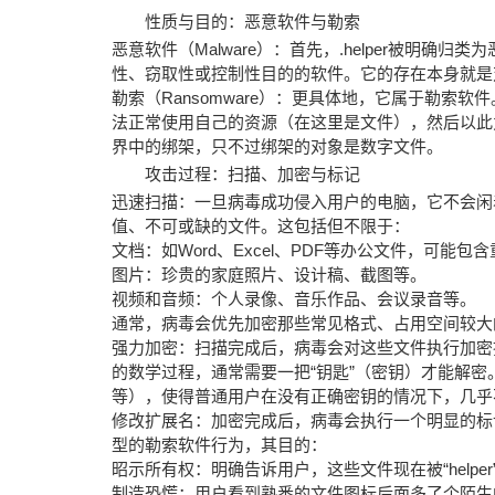
性质与目的：恶意软件与勒索
恶意软件（Malware）：首先，.helper被明
性、窃取性或控制性目的的软件。它的存在本身就是
勒索（Ransomware）：更具体地，它属于勒
法正常使用自己的资源（在这里是文件），然后以此
界中的绑架，只不过绑架的对象是数字文件。
攻击过程：扫描、加密与标记
迅速扫描：一旦病毒成功侵入用户的电脑，它不会闲
值、不可或缺的文件。这包括但不限于：
文档：如Word、Excel、PDF等办公文件，可能
图片：珍贵的家庭照片、设计稿、截图等。
视频和音频：个人录像、音乐作品、会议录音等。
通常，病毒会优先加密那些常见格式、占用空间较大
强力加密：扫描完成后，病毒会对这些文件执行加密
的数学过程，通常需要一把“钥匙”（密钥）才能解密。.
等），使得普通用户在没有正确密钥的情况下，几乎
修改扩展名：加密完成后，病毒会执行一个明显的标记
型的勒索软件行为，其目的：
昭示所有权：明确告诉用户，这些文件现在被“helper
制造恐慌：用户看到熟悉的文件图标后面多了个陌生的.