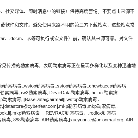
件、社交媒体、即时消息中的链接）保持高度警惕。不要点击来源不
下载软件和文件。避免使用来路不明的第三方下载站点，这些站点常
.rar、.docm、.js等可执行或宏文件）前，确认其来源可靠。对文件
年常见传播的勒索病毒，表明勒索病毒正在呈现多样化以及变种迅速地
ia勒索病毒,.wstop勒索病毒,.sstop勒索病毒,.chewbacca勒索病
os勒索病毒,.rw2勒索病毒,.DevicData勒索病毒,.helper勒索病
.wstop勒索病毒,[[BaseData@airmail]].wstop勒索病毒，
病毒,[datastore@cyberfear.com].mkp勒索病毒,mkp勒索病毒,.
36@cock.li].mkp勒索病毒，.REVRAC勒索病毒，.redfox勒索病
病毒,.888勒索病毒,.AIR勒索病毒,[xueyuanjie@onionmail.org].AIR