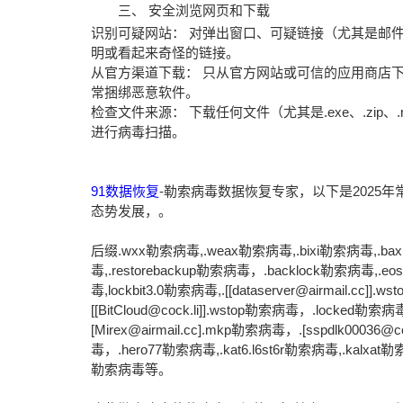
三、 安全浏览网页和下载
识别可疑网站： 对弹出窗口、可疑链接（尤其是邮
明或看起来奇怪的链接。
从官方渠道下载： 只从官方网站或可信的应用商店
常捆绑恶意软件。
检查文件来源： 下载任何文件（尤其是.exe、.zip、
进行病毒扫描。
91数据恢复
-勒索病毒数据恢复专家，以下是2025
态势发展，。
后缀.wxx勒索病毒,.weax勒索病毒,.bixi勒索病毒,.bax
毒,.restorebackup勒索病毒，.backlock勒索病毒,.e
毒,lockbit3.0勒索病毒,.[[dataserver@airmail.cc]]
[[BitCloud@cock.li]].wstop勒索病毒，.locked勒索
[Mirex@airmail.cc].mkp勒索病毒，.[sspdlk000
毒，.hero77勒索病毒,.kat6.l6st6r勒索病毒,.kalxat勒索
勒索病毒等。