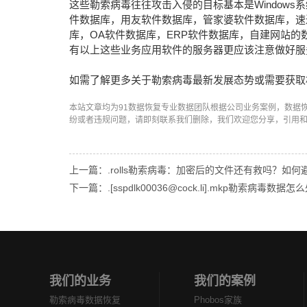
这些勒索病毒往往攻击入侵的目标基本是Window
件数据库，用友软件数据库，管家婆软件数据库，速
库，OA软件数据库，ERP软件数据库，自建网站
有以上这些业务应用软件的服务器更应该注意做好服
如需了解更多关于勒索病毒最新发展态势或需要获取
本站文章均为91数据恢复专业数据团队根据公司业务案例，数据
纷或者违规问题，请即刻联系我们删除，我们欢迎您分享，引用
上一篇：.rolls勒索病毒：加密后的文件还有救吗？如
下一篇：.[sspdlk00036@cock.li].mkp勒索病毒数
我们的业务
我们的案例
勒索病毒数据恢复
Phobos家族