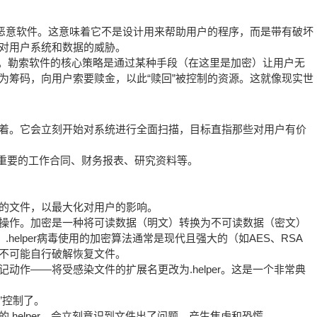
确归类为恶意软件。这意味着它不是设计用来帮助用户的程序，而是带有破坏
对用户系统和数据的威胁。
索软件。勒索软件的核心策略是通过某种手段（在这里是加密）让用户无
为筹码，向用户索要赎金，以此“赎回”被控制的资源。这就像现实世
着。它会立刻开始对系统进行全面扫描，目标直指那些对用户有价
包含重要的工作合同、财务报表、研究资料等。
的文件，以最大化对用户的影响。
操作。加密是一种将可读数据（明文）转换为不可读数据（密文）
helper病毒使用的加密算法通常是现代且强大的（如AES、RSA
不可能自行破解恢复文件。
动作——将受感染文件的扩展名更改为.helper。这是一个非常典
”控制了。
helper，会立刻意识到文件出了问题，产生焦虑和恐慌。