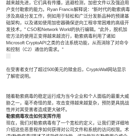
越来越先进，它们具有传播，逃避检测，加密文件以及强迫用
户支付勒索的能力。Ryan Francis解释说：“新时代的勒索病毒
涉及高级分发工作，例如用于轻松和广泛分发新品种的预建基
础架构，以及诸如使用加密器确保逆向工程非常困难的高级开
发技术，” CSO和Network World的执行编辑。“此外，脱机加
密方法的使用正变得越来越流行，勒索病毒利用了诸如
Microsoft CryptoAPI之类的合法系统功能，从而消除了对命令
和控制（C2）通信的需求。”
在受害者支付了超过
500
美元的赎金后，
CryptoWall
网站显示
了解密说明。
随着勒索病毒的稳定运行成为当今企业和个人面临的最重大威
胁之一，毫不奇怪的是，攻击变得越来越复杂，预防更具挑战
性并对其受害者造成更大破坏。
勒索病毒攻击如何发挥作用
现在，我们对勒索病毒有了一个宽松的定义，让我们更详细地
介绍这些恶意程序如何获得对公司文件和系统的访问权限。术