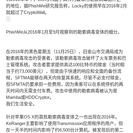
的地位，据PhishMe研究报告称，Locky的使用早在2016年2月
就超过了CryptoWall。
PhishMe
从
2016
年
1
月至
9
月观察到的勒索病毒变体的细分。
在2016年的黑色星期五（11月25日），旧金山市交通局成为
勒索病毒攻击的受害者，该勒索病毒攻击破坏了火车票务和巴
士管理系统。攻击者要求提供高达100比特币的赎金（当时相
当于约73,000美元），但是由于快速的响应和全面的备份流
程，SFTMA能够在两天内恢复其系统。尽管不必支付赎金，
但SFMTA仍要承担一些费用，因为乘客可以在系统停机的两
天时间内无需支付车费。攻击中使用的勒索病毒被认为是
Mamba或HDDCryptor。
我们生活安全。
针对苹果OS X的首批勒索病毒变体之一也出现在2016年。
KeRanger主要影响了使用Transmission应用程序的用户，但
在一天半的时间内影响了约6,500台计算机。被发现后的第二