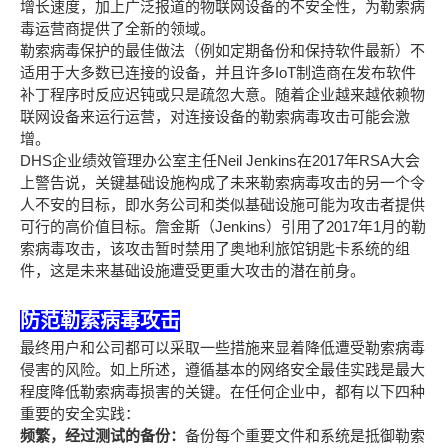
增长速度，加上广泛报道的物联网设备的不安全性，为勒索病
毒运营商提供了全新的领域。
勒索病毒保护的最佳做法（例如定期备份和保持软件最新）不
适用于大多数已连接的设备，并且许多IoT制造商在发布软件
补丁程序时反应迟钝或只是疏忽大意。随着企业越来越依赖物
联网设备来运行运营，对连接设备的勒索病毒攻击可能会激
增。
DHS企业绩效管理办公室主任Neil Jenkins在2017年RSA大会
上警告说，关键基础设施构成了未来勒索病毒攻击的另一个令
人不安的目标，即水务公司和类似基础设施可能为攻击者提供
可行的高价值目标。詹金斯（Jenkins）引用了2017年1月的勒
索病毒攻击，该攻击暂时禁用了奥地利旅馆钥匙卡系统的组
件，这是未来基础设施遭受更重大攻击的潜在前身。
防范勒索病毒攻击
最终用户和公司都可以采取一些措施来显着降低遭受勒索病毒
侵害的风险。如上所述，遵循基本的网络安全最佳实践是最大
程度降低勒索病毒损害的关键。在任何企业中，都有以下四种
重要的安全实践：
频繁，经过测试的备份：
备份每个重要文件和系统是抵御勒索