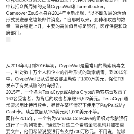
中包括众所周知的克隆CryptoWall和TorrentLocker。
Gameover ZeuS本身在2014年重新出现，“以不断发展的活动
形式发送恶意垃圾邮件消息。” 自那时以来，变种和攻击的数
量一直在稳定上升，主要的高价值目标是银行，医疗保健和政
府部门。
从2014年4月到2016年初，CryptoWall是最常用的勒索病毒之
一，针对数十万个人和企业的各种形式的勒索病毒。到2015年
中，CryptoWall已从受害者那里勒索了1800万美元，促使FBI
发布了有关威胁的咨询报告。
2015年，一个名为TeslaCrypt或Alpha Crypt的勒索病毒攻击了
163名受害者，为背后的攻击者净赚76,522美元。TeslaCrypt通
常要求用比特币赎金，尽管在某些情况下使用了PayPal或My
Cash卡。赎金数额从150美元到1,000美元不等。
同样在2015年，一个名为Armada Collective的组织对希腊银行
进行了一系列攻击。“通过针对这三个希腊金融机构并加密重
要文件，他们希望说服银行各支付700万欧元。不用说，能够