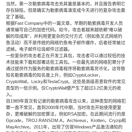
当然，第一次勒索病毒攻击充其量是基本的，并且报告表明它
存在缺陷，但是确实为勒索病毒演变成今天进行的复杂攻击奠
定了基础。
根据Fast Company中的一篇文章，早期的勒索病毒开发人员
通常编写自己的加密代码。如今，攻击者越来越依赖“难以破
解的现成库”，并利用更复杂的交付方式（例如鱼叉式网络钓
鱼活动）而不是传统的网络钓鱼电子邮件爆炸，后者经常被过
滤掉。电子邮件垃圾邮件过滤器。
一些复杂的攻击者正在开发工具包，攻击者可以通过较低的技
术技能来下载和部署这些工具包。一些最先进的网络犯罪分子
通过提供作为服务的勒索病毒程序将勒索病毒货币化，这导致
知名勒索病毒的知名度上升，例如CryptoLocker，
CryptoWall，Locky和TeslaCrypt。这些是高级恶意软件的常见
类型的一些示例。仅CryptoWall便产生了超过3.2亿美元的收
入。
自1989年首次有记录的勒索病毒攻击以来，这种类型的网络犯
罪一直不常见，直到2000年代中期，当时攻击开始使用更复
杂，更难破解的加密算法，例如RSA加密。在此期间流行的是
Gpcode，TROJ.RANSOM.A，Archiveus，Krotten，Cryzip和
MayArchive。2011年，出现了仿冒Windows产品激活通知的