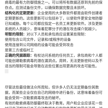
病毒的最有力防御措施之一。可以将所有数据还原到先前的保
存点。应测试备份文件，以确保数据完整且未损坏。
结构化的定期更新：
企业使用的大多数软件都是由软件创建者
定期更新的。这些更新可以包括补丁，以使软件更安全地防御
已知威胁。每个公司都应指定一名员工来更新软件。涉及更新
系统的人员越少，意味着犯罪分子的潜在攻击媒介就越少。
明智的限制：
对以下人员和承包商应设置某些限制：
使用包含公司文件，记录和/或程序的设备
使用连接到公司网络的设备可能会受到攻击
是第三方或临时工
正确的凭据跟踪：
有权访问系统的任何员工，承包商和个人都
可能创建勒索病毒的潜在漏洞点。周转，无法更新密码以及不
适当的限制可能会导致在这些位置出现更高的攻击可能性。
尽管这些最佳做法众所周知，但许多人仍无法定期备份其数
据，而某些企业仅在自己的网络中进行备份，这意味着备份可
能会受到一次勒索病毒攻击的破坏。
有效的勒索病毒防御最终取决于教育。用户和企业应该花一些