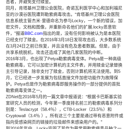
击者，并避免支付赎金。
同月，肯塔基州卫理公会医院，奇诺瓦利医学中心和加利福尼
亚的沙漠谷医院遭到勒索病毒攻击。“肯塔基州卫理公会医院
信息系统主管杰米·里德命名为参与Locky，一个新的错误，加
密文件，文档和图像，并重新命名他们的扩展.locky恶意软
件，”报道
BBC.com
指出的是，没有任何影响被认为是本医院
已经支付了赎金。在2016年3月18日发现攻击后，大多数系统
在3月24日之前已恢复，并且没有危及患者数据。但是，由于
共享系统脱机，攻击还造成了其他几家医院的中断。
2016年3月，也出现了Petya勒索病毒变体。Petya是一种高级
勒索病毒，它可以加密计算机的主文件表，并用赎金记录替换
主引导记录，除非支付了赎金，否则计算机将无法使用。到5
月，它已经进一步发展为包括直接文件加密功能作为故障保
护。Petya也是作为勒索病毒即服务操作的一部分提供的首批
勒索病毒变体之一。
ZDNet在2016年5月的一篇文章中报道说：“根据卡巴斯基实验
室研究人员的检测，今年第一季度排名前三的勒索病毒系列分
别是：Teslacrypt（58.4％），CTB-Locker（23.5％）和
Cryptowall（3.4％ ）。所有这三个主要是通过带有恶意附件或
指向受感染网页的链接的垃圾邮件来感染用户的。”
到2016年年中，Locky巩固了其作为最常用勒索病毒品种之一