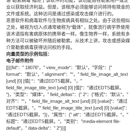
语“勒索病毒”描述了该软件的功能，该功能旨在勒索用户或企
业以获取经济利益。但是，该程序必须能够访问将持有赎金的
文件或系统。这种访问是通过感染或攻击媒介进行的。
恶意软件和病毒软件与生物疾病具有相似之处。由于这些相似
之处，被视为切入点通常被称为“载体” ，就像流行病学界使用
该术语指有害病原体的携带者一样。像生物界一样，系统有多
种方法可以被破坏并随后被勒索。从技术上讲，攻击或感染媒
介是勒索病毒获得访问权的手段。
向量类型的示例包括：
电子邮件附件
[[{{fid“：” 18076“，” view_mode“：”默认“，”字段“：{”
format“：”默认“，” alignment“：”“，” field_file_image_alt_text
[und] [0] [值] “：”通过EDTS截屏。“，”
field_file_image_title_text [und] [0] [值]“：”通过EDTS截屏。
“}，”类型“：”媒体“，” field_deltas“：{” 2“：{”格式“：”默认“，”
对齐“：”“，” field_file_image_alt_text [und] [0] [value]“：”通过
EDTS截屏。“，”“ field_file_image_title_text [und] [0] [value]”：
“通过EDTS截屏。“}}，”属性“：{” alt“：”通过EDTS截屏。“，”
标题“：”通过EDTS截屏。“，”类别“：”media-element file-
default“，” data-delta“：” 2“}}]]