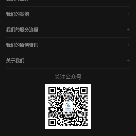
勒索病毒数据恢复
我们的案例
勒索病毒数据解密
Phobos家族
数据库修复
我们的服务流程
GlobeImposter家族
中毒数据库解密
免费咨询/数据诊断分析
Mallox家族
企业安全防护
我们的原创资讯
评估报价/数据恢复方案
Makop家族
勒索病毒数据恢复
确认下单/签订合同
lockbit家族
关于我们
勒索病毒数据解密
开始数据恢复专业施工
关于我们
数据库修复
数据验收/安全防御方案
关注公众号
服务承诺
中毒数据库解密
常见问答
企业安全知识
招贤礼才
联系我们