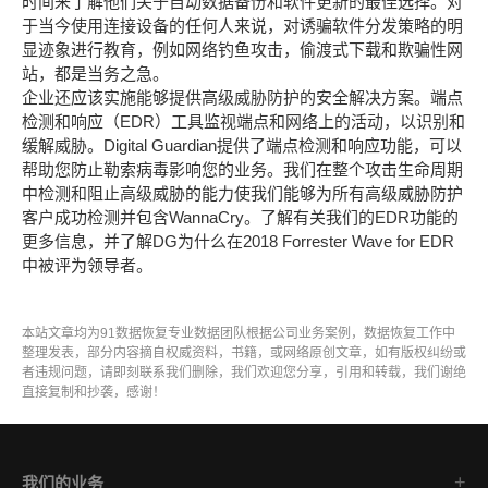
时间来了解他们关于自动数据备份和软件更新的最佳选择。对
于当今使用连接设备的任何人来说，对诱骗软件分发策略的明
显迹象进行教育，例如网络钓鱼攻击，偷渡式下载和欺骗性网
站，都是当务之急。
企业还应该实施能够提供高级威胁防护的安全解决方案。端点
检测和响应（EDR）工具监视端点和网络上的活动，以识别和
缓解威胁。Digital Guardian提供了端点检测和响应功能，可以
帮助您防止勒索病毒影响您的业务。我们在整个攻击生命周期
中检测和阻止高级威胁的能力使我们能够为所有高级威胁防护
客户成功检测并包含WannaCry。了解有关我们的EDR功能的
更多信息，并了解DG为什么在2018 Forrester Wave for EDR
中被评为领导者。
本站文章均为91数据恢复专业数据团队根据公司业务案例，数据恢复工作中
整理发表，部分内容摘自权威资料，书籍，或网络原创文章，如有版权纠纷或
者违规问题，请即刻联系我们删除，我们欢迎您分享，引用和转载，我们谢绝
直接复制和抄袭，感谢！
我们的业务