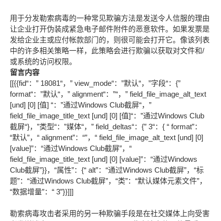
用于分发勒索病毒的一种常见欺骗方法是发送令人信服的理由
让企业打开伪装成紧急电子邮件附件的恶意软件。如果发票是
发给企业主或应付帐款部门的，则很可能会打开它。像该列表
中的许多相关策略一样，此策略会进行欺骗以获取对文件和/
或系统的访问权限。
留言内容
[[{{fid“：” 18081“，” view_mode“：”默认“，”字段“：{”
format“：”默认“，” alignment“：”“，” field_file_image_alt_text
[und] [0] [值] “：”通过Windows Club截屏“，”
field_file_image_title_text [und] [0] [值]“：”通过Windows Club
截屏“}，”类型“：”媒体“，” field_deltas“：{” 3“：{ “ format”：
“默认”，“ alignment”：“”，“ field_file_image_alt_text [und] [0]
[value]”：“通过Windows Club截屏”，“
field_file_image_title_text [und] [0] [value]”：“通过Windows
Club截屏”}}，“属性”：{“ alt”：“通过Windows Club截屏”，“标
题”：“通过Windows Club截屏”，“类”：“默认媒体元素文件”，
“数据增量”：“ 3”}}]]]
勒索病毒攻击者采用的另一种欺骗手段是在社交媒体上向受害