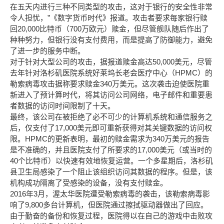
在五天内进行三种不同类型的攻击，这对于银行的安全性非常
令人担忧，”《数字货币时代》报道。攻击者要求每家银行赎
回20,000比特币（700万欧元）赎金，但尽管舰队随后作出了
种种努力，但银行没有支付费用，而是提高了防御能力，避免
了进一步的服务中断。
对于针对大型公司的攻击，据报道赎金高达50,000美元，尽管
去年针对洛杉矶医院系统好莱坞长老会医疗中心（HPMC）的
勒索病毒攻击据称要求赎金340万美元。这次袭击迫使医院重
新进入了预计算时代，将其访问公司网络，电子邮件和重要患
者数据的访问时间限制了十天。
最终，该公司在被拒绝了必不可少的计算机系统和通信服务之
后，仅支付了17,000美元即可重新获得对其关键数据的访问权
限。HPMC的更新表明，最初的赎金需求为340万美元的报告
是不准确的，并且医院支付了所要求的17,000美元（或当时的
40个比特币）以快速有效地恢复运营。一个多星期后，洛杉矶
县卫生局感染了一个阻止该组织访问其数据的程序。但是，该
机构成功隔离了受感染的设备，没有支付赎金。
2016年3月，渥太华医院遭受勒索病毒的袭击，该勒索病毒影
响了9,800多台计算机，但医院通过擦拭驱动器做出了回应。
由于勤奋的备份和恢复过程，医院得以在自己的游戏中击败攻