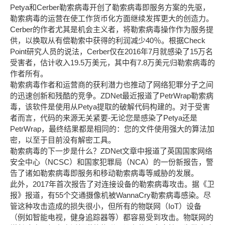
Petya和Cerber勒索病毒开创了勒索病毒即服务方案的先驱，
勒索病毒的运营在使工作货币化方面继续发挥更大的创造力。
Cerber的作者尤其是机会主义者，将勒索病毒操作作为服务提
供，以换取从有偿勒索中获得的利润减少40％。根据Check
Point研究人员的说法，Cerber仅在2016年7月就感染了15万名
受害者，估计收入19.5万美元，其中有7.8万美元归勒索病毒的
作者所有。
勒索病毒作者和运营商的获利潜力也推动了网络犯罪分子之间
的迅速创新和残酷的竞争。ZDNet最近报道了PetrWrap勒索病
毒，该软件是使用从Petya提取的破解代码构建的。对于受害
者而言，代码的来源无关紧要-无论您是感染了Petya还是
PetrWrap，最终结果都是相同的：您的文件使用强大的算法加
密，以至于目前没有解密工具。
勒索病毒的下一步是什么？ZDNet文章中报道了英国国家网络
安全中心（NCSC）和国家犯罪局（NCA）的一份新报告，警
告了诸如勒索病毒即服务和移动勒索病毒等威胁的发展。
此外，2017年首次报告了对连接设备的勒索病毒攻击。据《卫
报》报道，有55个交通摄像机被WannaCry勒索病毒感染。尽
管这种攻击造成的损失很小，但所有的物联网（IoT）设备
（例如智能电视，健身追踪器等）都容易受到攻击。物联网的