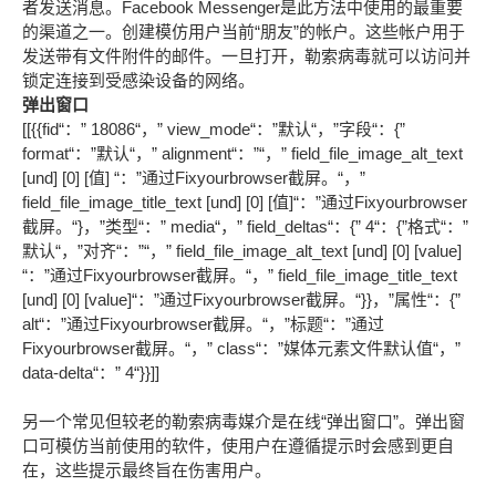
者发送消息。Facebook Messenger是此方法中使用的最重要
的渠道之一。创建模仿用户当前“朋友”的帐户。这些帐户用于
发送带有文件附件的邮件。一旦打开，勒索病毒就可以访问并
锁定连接到受感染设备的网络。
弹出窗口
[[{{fid“：” 18086“，” view_mode“：”默认“，”字段“：{”
format“：”默认“，” alignment“：”“，” field_file_image_alt_text
[und] [0] [值] “：”通过Fixyourbrowser截屏。“，”
field_file_image_title_text [und] [0] [值]“：”通过Fixyourbrowser
截屏。“}，”类型“：” media“，” field_deltas“：{” 4“：{”格式“：”
默认“，”对齐“：”“，” field_file_image_alt_text [und] [0] [value]
“：”通过Fixyourbrowser截屏。“，” field_file_image_title_text
[und] [0] [value]“：”通过Fixyourbrowser截屏。“}}，”属性“：{”
alt“：”通过Fixyourbrowser截屏。“，”标题“：”通过
Fixyourbrowser截屏。“，” class“：”媒体元素文件默认值“，”
data-delta“：” 4“}}]]
另一个常见但较老的勒索病毒媒介是在线“弹出窗口”。弹出窗
口可模仿当前使用的软件，使用户在遵循提示时会感到更自
在，这些提示最终旨在伤害用户。