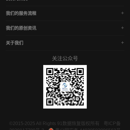
勒索病毒数据解密
Phobos家族
数据库修复
我们的服务流程
GlobeImposter家族
中毒数据库解密
免费咨询/数据诊断分析
Mallox家族
企业安全防护
我们的原创资讯
评估报价/数据恢复方案
Makop家族
勒索病毒数据恢复
确认下单/签订合同
lockbit家族
关于我们
勒索病毒数据解密
开始数据恢复专业施工
关于我们
数据库修复
数据验收/安全防御方案
关注公众号
服务承诺
中毒数据库解密
常见问答
企业安全知识
招贤礼才
联系我们
©2015-2025 All Rights 91数据恢复版权所有
粤ICP备